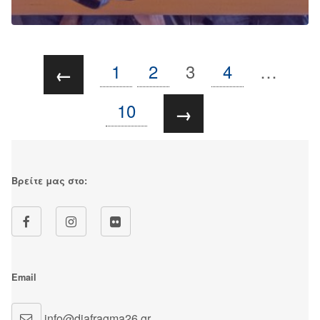
1
2
3
4
…
←
10
→
Βρείτε μας στο:
Email
info@diafragma26.gr